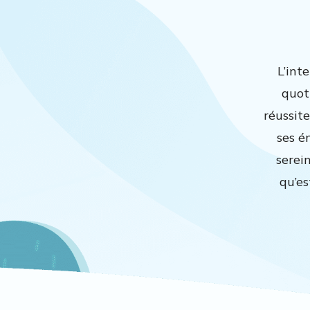
L’int
quoti
réussite
ses é
serei
qu’es