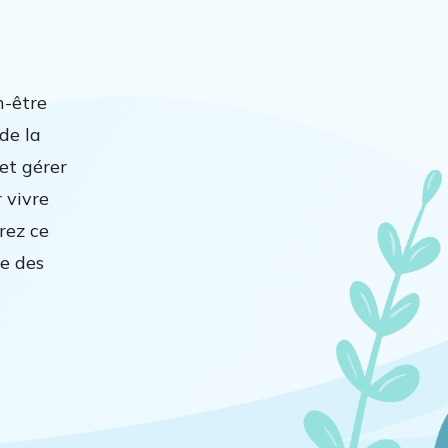
n-être
 de la
 et gérer
 vivre
rez ce
ue des